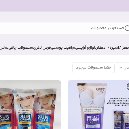
جستجو در محصولات
عطر /اسپره/ ادکلن
لوازم آرایشی
مراقبت پوستی
قرص لاغری
محصولات چاقی
تماس ب
دی
فقط محصولات موجود