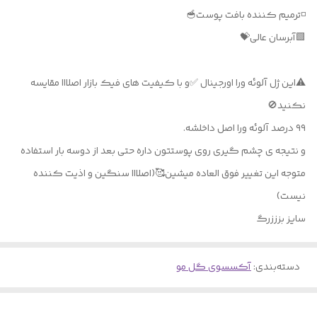
◽️ترمیم کننده بافت پوست🥣
🟩آبرسان عالی💝
⚠️این ژل آلوئه ورا اورجینال ✅️و با کیفیت های فیک بازار اصلااا مقایسه
نکنید🚫
۹۹ درصد آلوئه ورا اصل داخلشه.
و نتیجه ی چشم گیری روی پوستتون داره حتی بعد از دوسه بار استفاده
متوجه این تغییر فوق العاده میشین🥰(اصلااا سنگین و اذیت کننده
نیست)
سایز بزززرگ
دسته‌بندی
:
آکسسوی گل مو