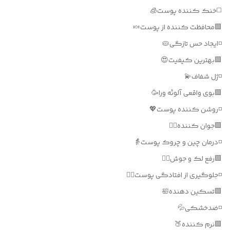
◻️خنک کننده پوست🧊
🟩محافظت کننده از پوست🍬
◽️ایجاد حس تازگی🥧
🟩بهترین کیفیت😍
◽️ژل شفاف💫
🟩بوی واقعی آلوئه ورا🥳
◽️روشن کننده پوست💖
🟩جوان کننده👱‍♀️
◽️درمان چین و چروک پوست👵
🟩رفع لک و جوش🚶‍♀️
◽️جلوگیری از افتادگی پوست💆‍♀️
🟩تسکین دهنده🛀
◽️ضدخشکی💦
🟩نرم کننده🍑