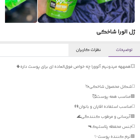
ژل الورا شاخکی
توضیحات
نظرات کاربران
💥همههه میدونیم آلوورا چه خواص فوق‌العاده ای برای پوست داره🌵
◻️شکل محصول شاخکی🦄
🟩مناسب همه پوست🥰
◻️مناسب استفاده اقایان و بانوان👫
🟩آبرسانی و مرطوب کنندگی🌊
◻️جنس محفظه پلاستیک🔫
🟩نرم کننده پوست✨️