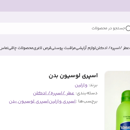
جستجو در محصولات
عطر /اسپره/ ادکلن
لوازم آرایشی
مراقبت پوستی
قرص لاغری
محصولات چاقی
تماس ب
اسپری لوسیون بدن
برند:
وازلین
دسته‌بندی
:
عطر /اسپره/ ادکلن
برچسب‌ها :
اسپری وازلین
اسپری لوسیون بدن