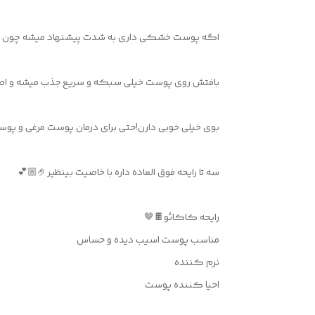
اگه پوست خشكى دارى به شدت پيشنهاد ميشه چون حس
بافتش روى پوست خيلى سبكه و سريع جذب ميشه و اصل
بوى خيلى خوبى دارن!حتى براى درمان پوست مرغى و پوس
سه تا رايحه فوق العاده داره با خاصيت بينظير🤌🏼💕
رايحه كاكائو🍫🤎
مناسب پوست اسيب ديده و حساس
نرم كننده
احيا كننده پوست