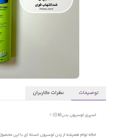
توضیحات
نظرات کاربران
اسپری لوسیون بدن🛀🏻✨
اگه توام همیشه از زدن لوسیون خسته ای با این محصو