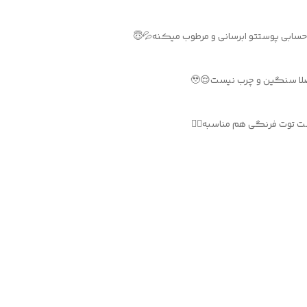
ابى پوستتو ابرسانى و مرطوب ميكنه💦😇
ا سنگين و چرب نيست😌🥹
ت توت فرنگى هم مناسبه🙂‍↔️