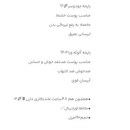
رايحه جودوسر🌾💛
مناسب پوست خشك
كمك به رفع تيرگى بدن
ابرسانى عميق
رايحه آلوئه ورا🌱💚
مناسب پوست مستعد جوش و حساس
ضدجوش ضد التهاب
آبرسان قوى
•همشون هم 48ساعت ماندگارى دارن🍫🌾🌱
•كاملا اورجينال✅
•حجم190ميل