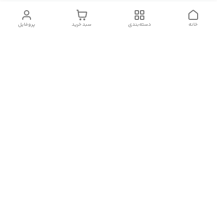
خانه
دسته‌بندی
سبد خرید
پروفایل
دسترسی سریع
تماس با ما
شکایات
درباره ما
قوانین و مقررات
سیاست حریم خصوصی
پشتیبانی از شنبه تا پنجشنبه ساعت 10 صبح الی 12شب
جهت ارتباط با پشتیبانی روی آیکون واتساپ در سمت چپ