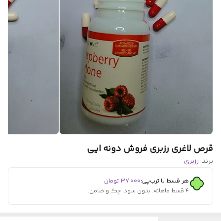
قرص لاغری رزبری فروش دونه ایی
برند:
رزبری
هر قسط با ترب‌پی:
۳۷٬۰۰۰
تومان
۴ قسط ماهانه. بدون سود، چک و ضامن.