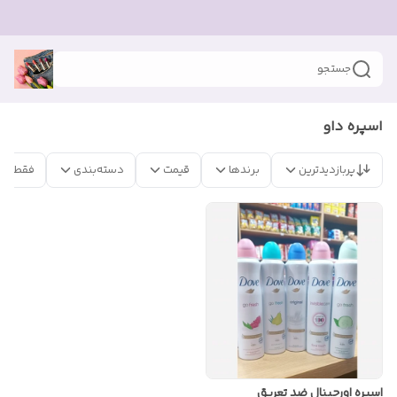
جستجو
اسپره داو
پربازدیدترین
برندها
قیمت
دسته‌بندی
فقط مح
اسپره اورجینال ضد تعریق