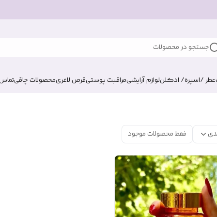
جستجو در محصولات
عطر /اسپره/ ادکلن
لوازم آرایشی
مراقبت پوستی
قرص لاغری
محصولات چاقی
تماس ب
دی
فقط محصولات موجود