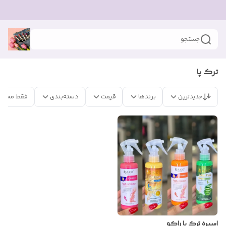
جستجو
ترک پا
جدیدترین
برندها
قیمت
دسته‌بندی
فقط محصو
اسپره ترک پا راکو