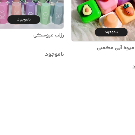
ناموجود
ناموجود
رژلب عروسکی
 میوه آیی مکعبی
ناموجود
د