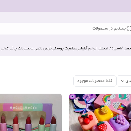
جستجو در محصولات
عطر /اسپره/ ادکلن
لوازم آرایشی
مراقبت پوستی
قرص لاغری
محصولات چاقی
تماس ب
دی
فقط محصولات موجود