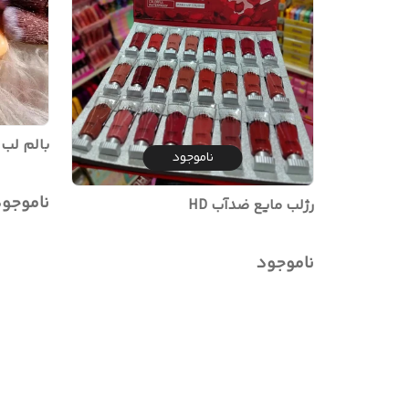
بالم لب
ناموجود
ناموجو
رژلب مایع ضدآب HD
ناموجود