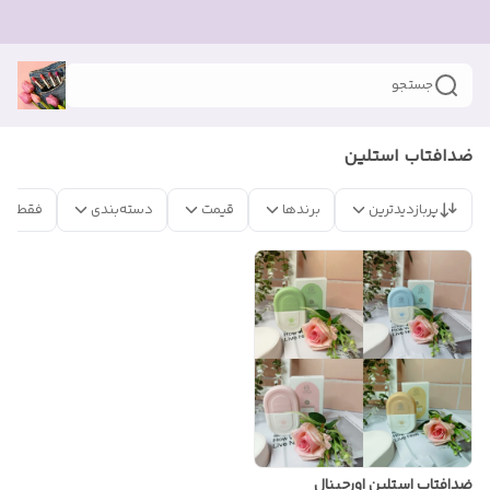
جستجو
ضدافتاب استلین
پربازدیدترین
برندها
قیمت
دسته‌بندی
فقط مح
ضدافتاب استلین اورجینال