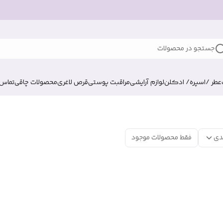
جستجو در محصولات
عطر /اسپره/ ادکلن
لوازم آرایشی
مراقبت پوستی
قرص لاغری
محصولات چاقی
تماس ب
دی
فقط محصولات موجود