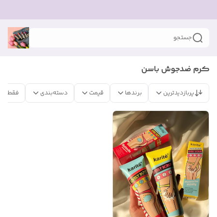
جستجو
کرم ضدجوش باسن
پربازدیدترین
برندها
قیمت
دسته‌بندی
فقط مح